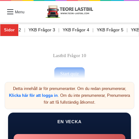
Menu
|
YKB Frågor 2
|
YKB Frågor 3
|
YKB Frågor 4
|
YKB Frågor 5
|
Sidor
Lastbil Frågor 10
Detta innehåll är för prenumeranter. Om du redan prenumererar,
Klicka här för att logga in
. Om du inte prenumererar, Prenumerera
Nästa
för att få fullständig åtkomst.
10
EN VECKA
Förre