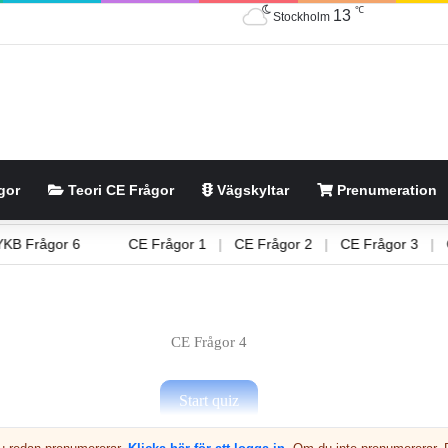
℃
13
Stockholm
gor
Teori CE Frågor
Vägskyltar
Prenumeration
 5
|
YKB Frågor 6
CE Frågor 1
|
CE Frågor 2
|
CE Frågor
CE Frågor 4