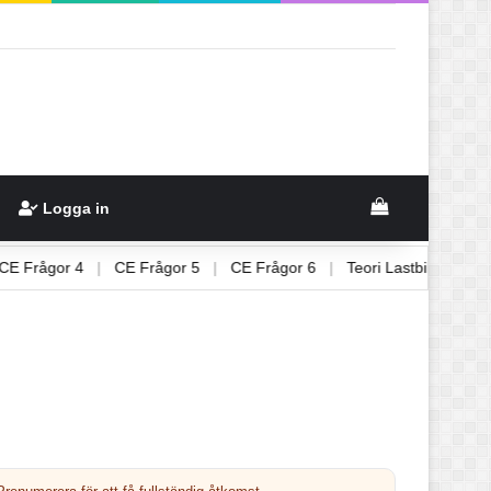
Logga in
 3
|
CE Frågor 4
|
CE Frågor 5
|
CE Frågor 6
|
Teori Lastbil 1