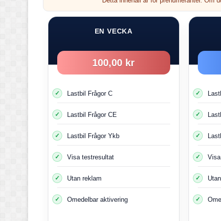
Detta innehåll är för prenumeranter. Om 
Nästa
EN VECKA
100,00 kr
Lastbil Frågor C
Last
Lastbil Frågor CE
Last
Lastbil Frågor Ykb
Last
Visa testresultat
Visa
Utan reklam
Utan
Omedelbar aktivering
Omed