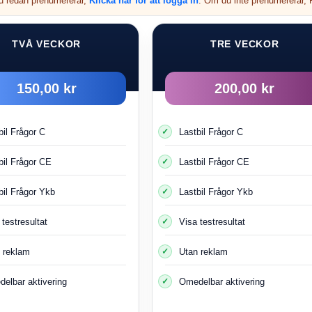
du redan prenumererar,
Klicka här för att logga in
. Om du inte prenumererar, P
4
TVÅ VECKOR
TRE VECKOR
150,00 kr
200,00 kr
bil Frågor C
Lastbil Frågor C
bil Frågor CE
Lastbil Frågor CE
bil Frågor Ykb
Lastbil Frågor Ykb
 testresultat
Visa testresultat
 reklam
Utan reklam
elbar aktivering
Omedelbar aktivering