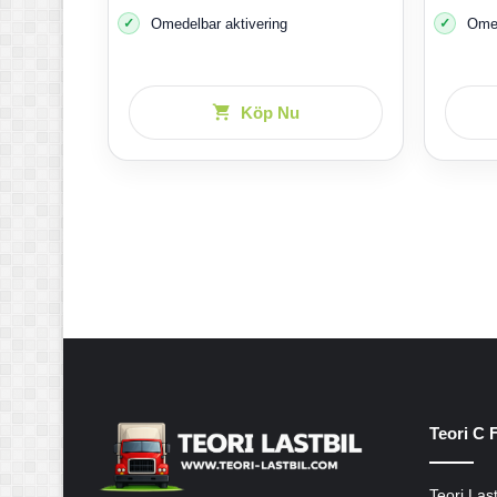
Omedelbar aktivering
Omed
Köp Nu
Teori C 
Teori Last