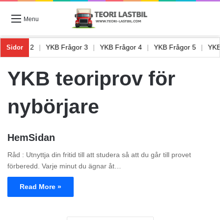
Menu
KB Frågor 2
|
YKB Frågor 3
|
YKB Frågor 4
|
YKB Frågor 5
|
YK
Sidor
YKB teoriprov för
nybörjare
HemSidan
Råd : Utnyttja din fritid till att studera så att du går till provet
förberedd. Varje minut du ägnar åt…
Read More »