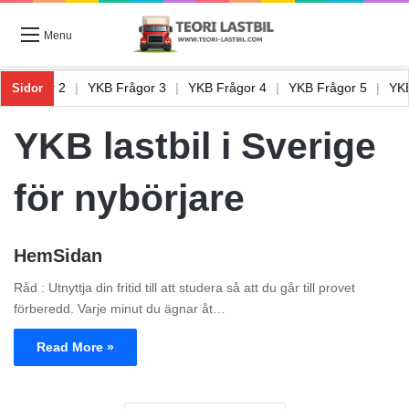
Menu
YKB Frågor 2
|
YKB Frågor 3
|
YKB Frågor 4
|
YKB Frågor 5
|
Y
Sidor
YKB lastbil i Sverige
för nybörjare
HemSidan
Råd : Utnyttja din fritid till att studera så att du går till provet
förberedd. Varje minut du ägnar åt…
Read More »