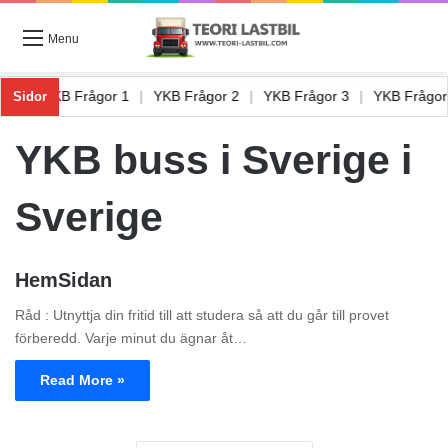
Menu
bil 9
|
YKB Frågor 1
|
YKB Frågor 2
|
YKB Frågor 3
|
YKB Frågo
Sidor
YKB buss i Sverige i
Sverige
HemSidan
Råd : Utnyttja din fritid till att studera så att du går till provet
förberedd. Varje minut du ägnar åt…
Read More »