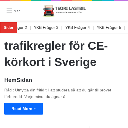
Menu
|
YKB Frågor 2
|
YKB Frågor 3
|
YKB Frågor 4
|
YKB Frågor 5
|
Sidor
trafikregler för CE-
körkort i Sverige
HemSidan
Råd : Utnyttja din fritid till att studera så att du går till provet
förberedd. Varje minut du ägnar åt…
Read More »