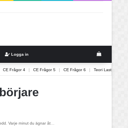
View your sh
Logga in
3
|
CE Frågor 4
|
CE Frågor 5
|
CE Frågor 6
|
Teori Lastbil 1
ybörjare
rberedd. Varje minut du ägnar åt…