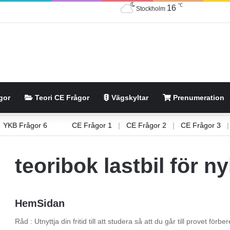
℃
16
Stockholm
gor
Teori CE Frågor
Vägskyltar
Prenumeration
|
YKB Frågor 6
CE Frågor 1
|
CE Frågor 2
|
CE Frågor 
teoribok lastbil för n
HemSidan
Råd : Utnyttja din fritid till att studera så att du går till provet fö