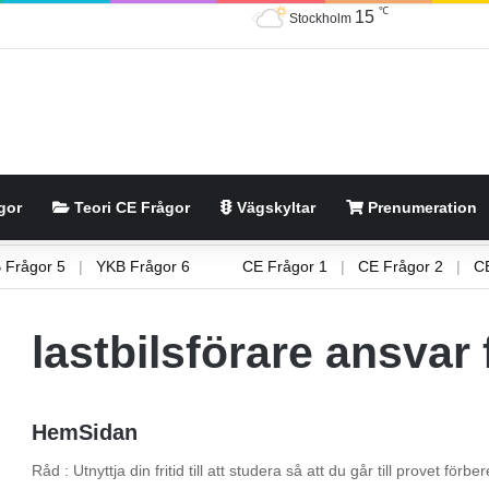
℃
15
Stockholm
gor
Teori CE Frågor
Vägskyltar
Prenumeration
KB Frågor 5
|
YKB Frågor 6
CE Frågor 1
|
CE Frågor 2
|
lastbilsförare ansvar 
HemSidan
Råd : Utnyttja din fritid till att studera så att du går till provet fö