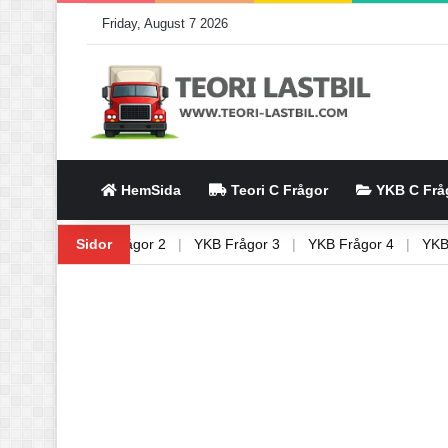
Friday, August 7 2026
HemSida
Teori C Frågor
YKB C Frå
B Frågor 1
Sidor
|
YKB Frågor 2
|
YKB Frågor 3
|
YKB Frågor 4
|
Y