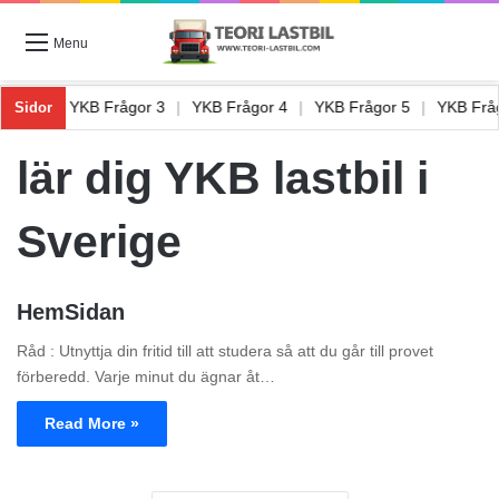
Menu
rågor 2
|
YKB Frågor 3
|
YKB Frågor 4
|
YKB Frågor 5
|
YKB Fr
Sidor
lär dig YKB lastbil i
Sverige
HemSidan
Råd : Utnyttja din fritid till att studera så att du går till provet
förberedd. Varje minut du ägnar åt…
Read More »