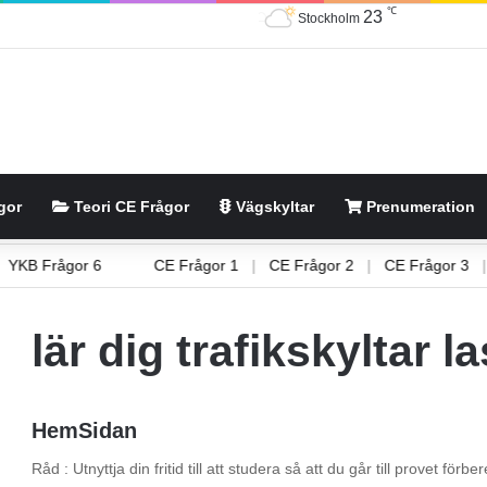
℃
23
Stockholm
gor
Teori CE Frågor
Vägskyltar
Prenumeration
5
|
YKB Frågor 6
CE Frågor 1
|
CE Frågor 2
|
CE Frågor 
lär dig trafikskyltar la
HemSidan
Råd : Utnyttja din fritid till att studera så att du går till provet fö