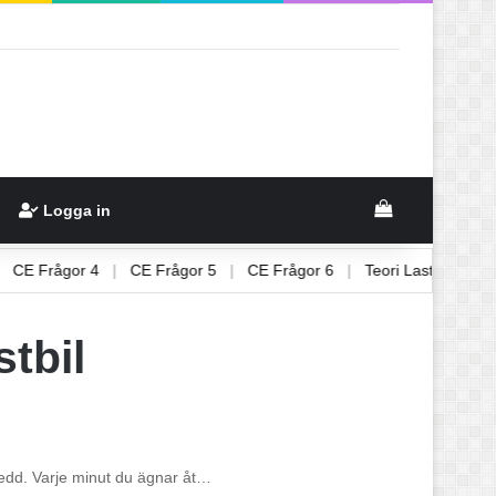
View your sh
Logga in
3
|
CE Frågor 4
|
CE Frågor 5
|
CE Frågor 6
|
Teori Lastbil 1
stbil
rberedd. Varje minut du ägnar åt…