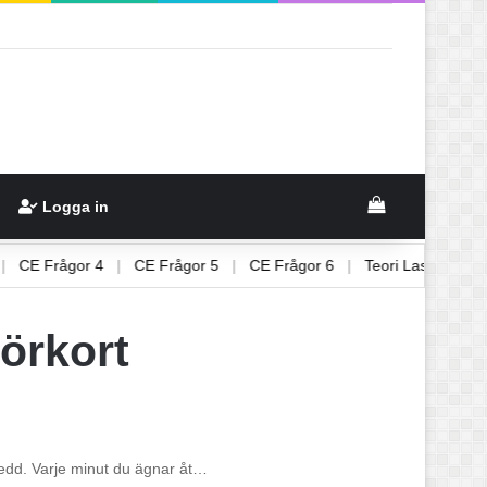
View your sh
Logga in
 3
|
CE Frågor 4
|
CE Frågor 5
|
CE Frågor 6
|
Teori Lastbil 1
körkort
rberedd. Varje minut du ägnar åt…