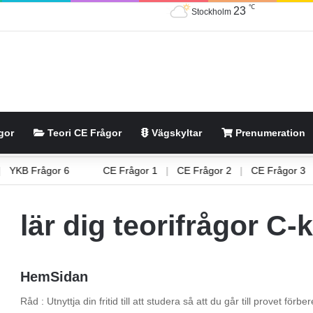
℃
23
Stockholm
gor
Teori CE Frågor
Vägskyltar
Prenumeration
5
|
YKB Frågor 6
CE Frågor 1
|
CE Frågor 2
|
CE Frågor
lär dig teorifrågor C-
HemSidan
Råd : Utnyttja din fritid till att studera så att du går till provet fö