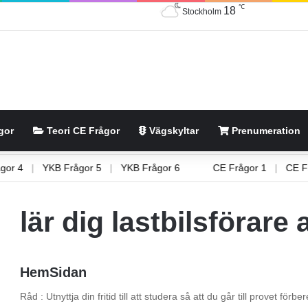
℃
18
Stockholm
gor
Teori CE Frågor
Vägskyltar
Prenumeration
Frågor 4
|
YKB Frågor 5
|
YKB Frågor 6
CE Frågor 1
|
C
lär dig lastbilsförare
HemSidan
Råd : Utnyttja din fritid till att studera så att du går till provet fö