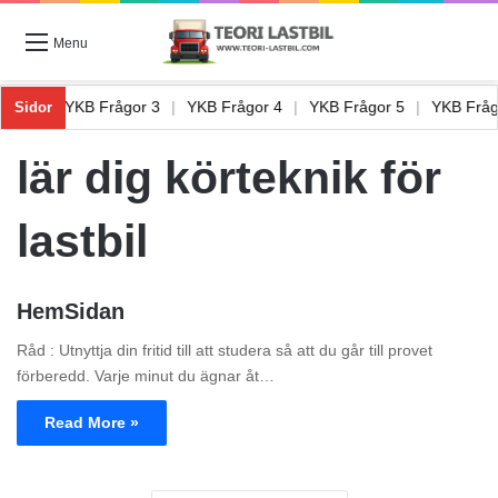
Menu
ågor 2
|
YKB Frågor 3
|
YKB Frågor 4
|
YKB Frågor 5
|
YKB Frå
Sidor
lär dig körteknik för
lastbil
HemSidan
Råd : Utnyttja din fritid till att studera så att du går till provet
förberedd. Varje minut du ägnar åt…
Read More »