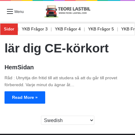
Menu
Frågor 2
|
YKB Frågor 3
|
YKB Frågor 4
|
YKB Frågor 5
|
YKB F
Sidor
lär dig CE-körkort
HemSidan
Råd : Utnyttja din fritid till att studera så att du går till provet
förberedd. Varje minut du ägnar åt…
Read More »