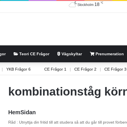
℃
18
Stockholm
gor
Teori CE Frågor
Vägskyltar
Prenumeration
 5
|
YKB Frågor 6
CE Frågor 1
|
CE Frågor 2
|
CE Frågo
kombinationståg körn
HemSidan
Råd : Utnyttja din fritid till att studera så att du går till provet fö