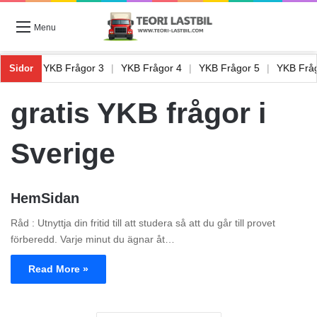
Menu
rågor 2
|
YKB Frågor 3
|
YKB Frågor 4
|
YKB Frågor 5
|
YKB Fr
Sidor
gratis YKB frågor i
Sverige
HemSidan
Råd : Utnyttja din fritid till att studera så att du går till provet
förberedd. Varje minut du ägnar åt…
Read More »