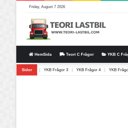
Friday, August 7 2026
HemSida
Teori C Frågor
YKB C Frå
gor 1
|
YKB Frågor 2
Sidor
|
YKB Frågor 3
|
YKB Frågor 4
|
YKB Fr