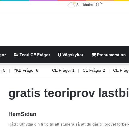
℃
18
Stockholm
gor
Teori CE Frågor
Vägskyltar
Prenumeration
ågor 5
|
YKB Frågor 6
CE Frågor 1
|
CE Frågor 2
|
CE Fr
gratis teoriprov lastb
HemSidan
Råd : Utnyttja din fritid till att studera så att du går till provet fö