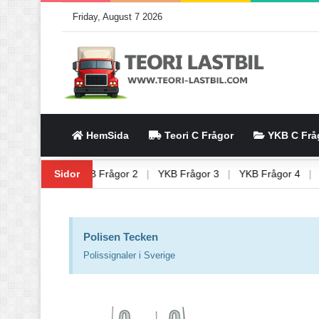
Friday, August 7 2026
HemSida
Teori C Frågor
YKB C Frå
il 9
|
YKB Frågor 1
Sidor
|
YKB Frågor 2
|
YKB Frågor 3
|
YKB Fråg
Polisen Tecken
Polissignaler i Sverige